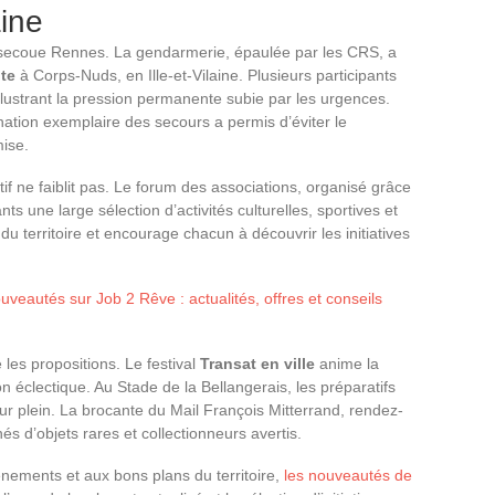
ine
ui secoue Rennes. La gendarmerie, épaulée par les CRS, a
ite
à Corps-Nuds, en Ille-et-Vilaine. Plusieurs participants
illustrant la pression permanente subie par les urgences.
nation exemplaire des secours a permis d’éviter le
mise.
 ne faiblit pas. Le forum des associations, organisé grâce
nts une large sélection d’activités culturelles, sportives et
té du territoire et encourage chacun à découvrir les initiatives
veautés sur Job 2 Rêve : actualités, offres et conseils
les propositions. Le festival
Transat en ville
anime la
 éclectique. Au Stade de la Bellangerais, les préparatifs
 leur plein. La brocante du Mail François Mitterrand, rendez-
s d’objets rares et collectionneurs avertis.
énements et aux bons plans du territoire,
les nouveautés de