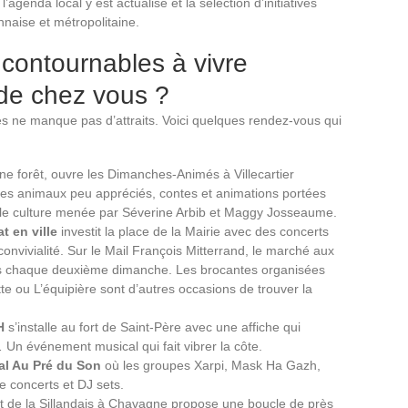
agenda local y est actualisé et la sélection d’initiatives
nnaise et métropolitaine.
contournables à vivre
de chez vous ?
 ne manque pas d’attraits. Voici quelques rendez-vous qui
ine forêt, ouvre les Dimanches-Animés à Villecartier
des animaux peu appréciés, contes et animations portées
ôle culture menée par Séverine Arbib et Maggy Josseaume.
t en ville
investit la place de la Mairie avec des concerts
convivialité. Sur le Mail François Mitterrand, le marché aux
urs chaque deuxième dimanche. Les brocantes organisées
te ou L’équipière sont d’autres occasions de trouver la
H
s’installe au fort de Saint-Père avec une affiche qui
Un événement musical qui fait vibrer la côte.
val Au Pré du Son
où les groupes Xarpi, Mask Ha Gazh,
e concerts et DJ sets.
cuit de la Sillandais à Chavagne propose une boucle de près