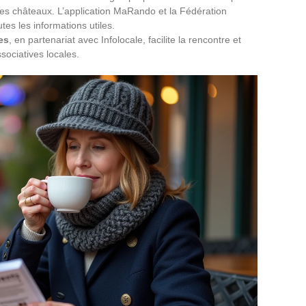
des châteaux. L’application MaRando et la Fédération
es les informations utiles.
es
, en partenariat avec Infolocale, facilite la rencontre et
ociatives locales.