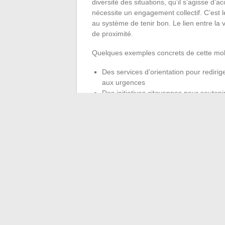
diversité des situations, qu’il s’agisse d’
nécessite un engagement collectif. C’est l
au système de tenir bon. Le lien entre la vi
de proximité.
Quelques exemples concrets de cette mobi
Des services d’orientation pour rediri
aux urgences
Des initiatives citoyennes pour soutenir
ponctuelles, relais d’informations
Une coopération renforcée entre CHU, col
d’activité
Cette dynamique, parfois discrète mais terr
Quand les urgences vacillent, la ville entiè
se dessine la réponse la plus forte.
←
Les meilleurs conseils pour des lèvres