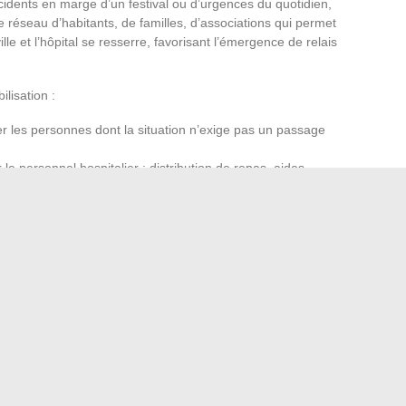
accidents en marge d’un festival ou d’urgences du quotidien,
e réseau d’habitants, de familles, d’associations qui permet
lle et l’hôpital se resserre, favorisant l’émergence de relais
lisation :
ger les personnes dont la situation n’exige pas un passage
 le personnel hospitalier : distribution de repas, aides
lectivités locales et associations, afin d’anticiper les pics
iblement efficace, redéfinit l’action collective à Rennes.
re fait corps, et c’est dans cette solidarité réinventée que
 irrésistibles et une bouche parfaitement soignée