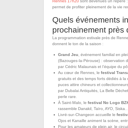
Rennes 17h20
sont devenues un repère : l’
permet de profiter pleinement de la vie re
Quels événements in
prochainement près 
La programmation estivale près de Rennes
donnent le ton de la saison :
Grand Jeu
, événement familial en ple
(Bazouges-la-Pérouse) : observation 
par Cédric Malaunais et l’équipe du p
Au cœur de Rennes, le
festival Transa
gratuits et des temps forts dédiés à la 
puces attire chineurs et collectionne
par Dubalai Antiquités, La Belle Déchet
perle rare.
À Saint-Malo, le
festival No Logo BZ
rassemble Danakil, Taïro, AYO, Siska… 
Livré-sur-Changeon accueille le
festi
Ojos et Kanaille animent la scène, entr
Pour les amateurs de plein air, le cir