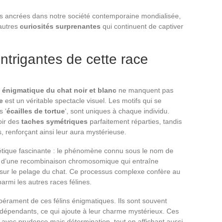
es ancrées dans notre société contemporaine mondialisée,
’autres
curiosités surprenantes
qui continuent de captiver
intrigantes de cette race
 énigmatique du chat noir et blanc
ne manquent pas
e
est un véritable spectacle visuel. Les motifs qui se
s ‘
écailles de tortue
‘, sont uniques à chaque individu.
oir des
taches symétriques
parfaitement réparties, tandis
s, renforçant ainsi leur aura mystérieuse.
nétique fascinante : le phénomène connu sous le nom de
lité d’une recombinaison chromosomique qui entraîne
e sur le pelage du chat. Ce processus complexe confère au
armi les autres races félines.
pérament de ces félins énigmatiques. Ils sont souvent
indépendants, ce qui ajoute à leur charme mystérieux. Ces
 avec prudence mais détermination, tout en affichant aussi