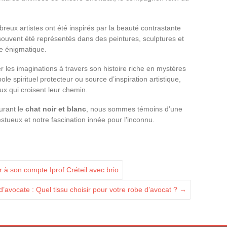
breux artistes ont été inspirés par la beauté contrastante
 souvent été représentés dans des peintures, sculptures et
e énigmatique.
r les imaginations à travers son histoire riche en mystères
e spirituel protecteur ou source d’inspiration artistique,
ux qui croisent leur chemin.
urant le
chat noir et blanc
, nous sommes témoins d’une
tueux et notre fascination innée pour l’inconnu.
 son compte Iprof Créteil avec brio
’avocate : Quel tissu choisir pour votre robe d’avocat ?
→