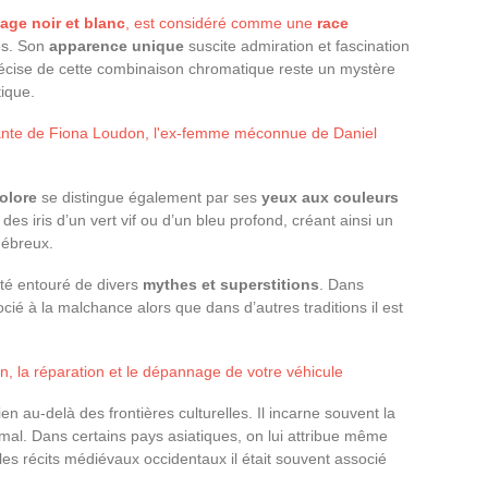
age noir et blanc
, est considéré comme une
race
es. Son
apparence unique
suscite admiration et fascination
précise de cette combinaison chromatique reste un mystère
ique.
inante de Fiona Loudon, l'ex-femme méconnue de Daniel
olore
se distingue également par ses
yeux aux couleurs
 des iris d’un vert vif ou d’un bleu profond, créant ainsi un
nébreux.
 été entouré de divers
mythes et superstitions
. Dans
ocié à la malchance alors que dans d’autres traditions il est
ien, la réparation et le dépannage de votre véhicule
en au-delà des frontières culturelles. Il incarne souvent la
t mal. Dans certains pays asiatiques, on lui attribue même
 les récits médiévaux occidentaux il était souvent associé