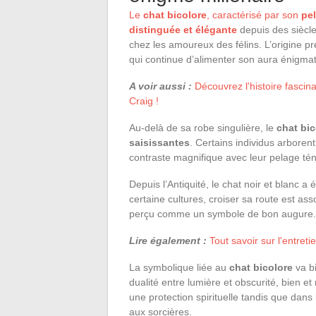
Le
chat bicolore
, caractérisé par son
pel
distinguée et élégante
depuis des siècl
chez les amoureux des félins. L’origine 
qui continue d’alimenter son aura énigmat
A voir aussi :
Découvrez l'histoire fasc
Craig !
Au-delà de sa robe singulière, le
chat bic
saisissantes
. Certains individus arborent
contraste magnifique avec leur pelage té
Depuis l’Antiquité, le chat noir et blanc a
certaine cultures, croiser sa route est ass
perçu comme un symbole de bon augure.
Lire également :
Tout savoir sur l'entret
La symbolique liée au
chat bicolore
va bi
dualité entre lumière et obscurité, bien e
une protection spirituelle tandis que dans
aux sorcières.