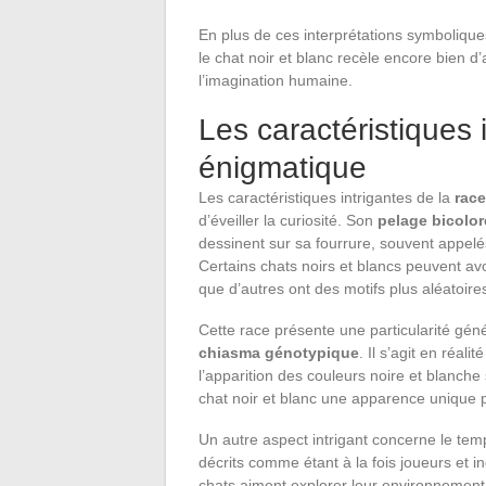
En plus de ces interprétations symboliqu
le chat noir et blanc recèle encore bien d
l’imagination humaine.
Les caractéristiques 
énigmatique
Les caractéristiques intrigantes de la
race
d’éveiller la curiosité. Son
pelage bicolor
dessinent sur sa fourrure, souvent appelé
Certains chats noirs et blancs peuvent av
que d’autres ont des motifs plus aléatoire
Cette race présente une particularité gé
chiasma génotypique
. Il s’agit en réa
l’apparition des couleurs noire et blanch
chat noir et blanc une apparence unique p
Un autre aspect intrigant concerne le tem
décrits comme étant à la fois joueurs et 
chats aiment explorer leur environnement