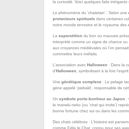
la curiosité. Voici quelques faits intrigant
Le phénomène du ‘chatelain’ : Selon une
protecteurs spirituels
dans certaines cu
notre monde terrestre et le royaume des e
La
superstition
du bon ou mauvais présage
interprété comme un signe de chance ou d
aux croyances médiévales où l’on pensait 
commettre leurs méfaits.
L’association avec
Halloween
: Dans la cu
d’
Halloween
, symbolisant à la fois l’espri
Une
génétique complexe
: Le pelage ta
gène appelé ‘piebald’, responsable de cett
Un
symbole porte-bonheur au Japon
:
le maneki-neko (ou ‘chat qui invite’) repré
bonne fortune chez soi ou dans les comm
Des chats célèbres : L’histoire est parse
comme Félix le Chat, connu pour ses ave