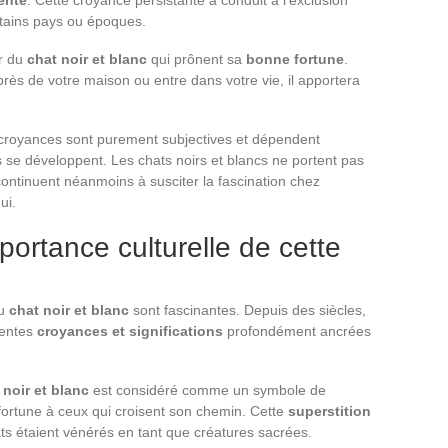
ente
. Cette croyance persistante a conduit à l’exclusion
rtains pays ou époques.
ur du
chat noir et blanc
qui prônent sa
bonne fortune
.
 près de votre maison ou entre dans votre vie, il apportera
s croyances sont purement subjectives et dépendent
s se développent. Les chats noirs et blancs ne portent pas
continuent néanmoins à susciter la fascination chez
ui.
portance culturelle de cette
du
chat noir et blanc
sont fascinantes. Depuis des siècles,
rentes
croyances et significations
profondément ancrées
 noir et blanc
est considéré comme un symbole de
 fortune à ceux qui croisent son chemin. Cette
superstition
ts étaient vénérés en tant que créatures sacrées.