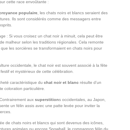
s sur cette race envoûtante :
croyance populaire
, les chats noirs et blancs seraient des
ltures. Ils sont considérés comme des messagers entre
sprits.
 : Si vous croisez un chat noir à minuit, cela peut être
e malheur selon les traditions régionales. Cela remonte
que les sorcières se transformaient en chats noirs pour
lture occidentale, le chat noir est souvent associé à la fête
t festif et mystérieux de cette célébration.
cheté caractéristique du
chat noir et blanc
résulte d’un
e coloration particulière.
 Contrairement aux
superstition
s occidentales, au Japon,
sente un félin assis avec une patte levée pour inviter la
erces.
mée de chats noirs et blancs qui sont devenus des icônes,
ntures animées ou encore Snowball, le compagnon félin du