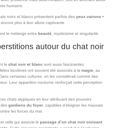
tres humains.
hats noirs et blancs présentent parfois des
yeux vairons
•
 encore plus à leur allure captivante.
ment le mélange entre
beauté
, mysticisme et singularité.
rstitions autour du chat noir
nt le
chat noir et blanc
sont aussi fascinantes
félins bicolores ont souvent été associés à la
magie
, au
 Dans certaines cultures, on les considérait comme des
eur. Leur apparition nocturne renforçait cette perception
 ces chats atypiques en leur attribuant des pouvoirs
e des
gardiens du foyer
, capables d’éloigner les mauvais
contre les forces du mal.
st celle qui associe le
passage d’un chat noir croisant