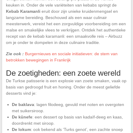
keuken in. Onder de vele variëteiten van kebabs springt de
Kebab Karamanli
eruit door zijn unieke kruidenmengsel en
langzame bereiding. Beschouwd als een waar culinair
meesterwerk, vereist het een zorgvuldige voorbereiding om een
malse en smakelijke vlees te verkrijgen. Ontdek het authentieke
recept van de kebab karamanli: een smaakvolle reis – Airbuzz
om je onder te dompelen in deze culinaire traditie.
Zie ook :
Burgernieuws en sociale initiatieven: de stem van
betrokken bewegingen in Frankrijk
De zoetigheden: een zoete wereld
De Turkse patisserie is een explosie van zoete smaken, vaak op
basis van gedroogd fruit en honing. Onder de meest geliefde
desserts vind je:
De baklava
: lagen filodeeg, gevuld met noten en overgoten
met suikersiroop.
De künefe
: een dessert op basis van kadaïf-deeg en kaas,
doordrenkt met siroop.
De lokum
: ook bekend als ‘Turks genot’, een zachte snoep