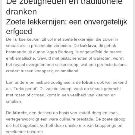
De zoetigheden en traditionele
dranken
Zoete lekkernijen: een onvergetelijk
erfgoed
De Turkse keuken zit vol met zoete lekkernijen die zowel in
smaak als in presentatie verleiden. De
baklava
, dit gebak
bestaande uit dunne lagen filodeeg, is ongetwijfeld de meest
emblematische. Gevuld met pistachenoten of walnoten, wordt
het royaal overgoten met suikersiroop, wat een perfecte balans
creëert tussen knapperig en smeltend.
Een andere onmisbare zoetigheid is de
lokum
, ook wel bekend
als ‘Turks genot’. Dit zachte snoep, vaak op smaak gebracht
met rozen of citroen, komt in een veelheid van kleuren en
smaken.
De
künefe
, een dessert op basis van kadaïf-deeg en kaas,
vertegenwoordigt een ware culinaire prestatie. De zoete siroop
die het begeleidt, verheft deze unieke mix van knapperige en
smeltende texturen.