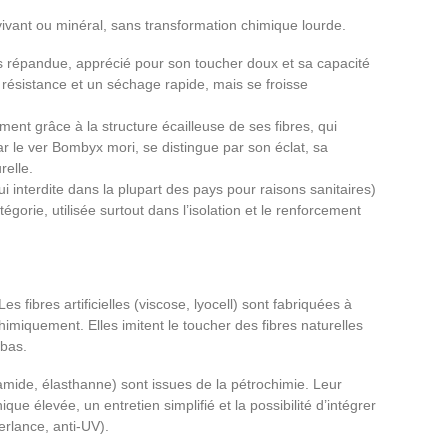
ivant ou minéral, sans transformation chimique lourde.
lus répandue, apprécié pour son toucher doux et sa capacité
e résistance et un séchage rapide, mais se froisse
ement grâce à la structure écailleuse de ses fibres, qui
ar le ver Bombyx mori, se distingue par son éclat, sa
relle.
ui interdite dans la plupart des pays pour raisons sanitaires)
tégorie, utilisée surtout dans l’isolation et le renforcement
 fibres artificielles (viscose, lyocell) sont fabriquées à
himiquement. Elles imitent le toucher des fibres naturelles
 bas.
amide, élasthanne) sont issues de la pétrochimie. Leur
ue élevée, un entretien simplifié et la possibilité d’intégrer
erlance, anti-UV).