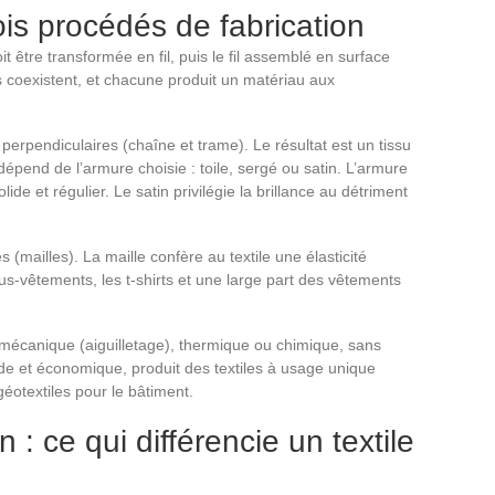
trois procédés de fabrication
oit être transformée en fil, puis le fil assemblé en surface
és coexistent, et chacune produit un matériau aux
 perpendiculaires (chaîne et trame). Le résultat est un tissu
dépend de l’armure choisie : toile, sergé ou satin. L’armure
lide et régulier. Le satin privilégie la brillance au détriment
(mailles). La maille confère au textile une élasticité
us-vêtements, les t-shirts et une large part des vêtements
 mécanique (aiguilletage), thermique ou chimique, sans
ide et économique, produit des textiles à usage unique
éotextiles pour le bâtiment.
n : ce qui différencie un textile