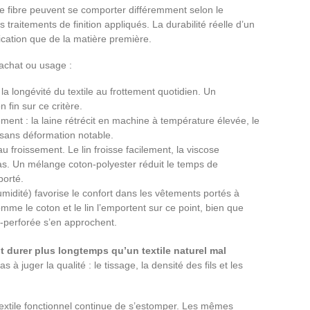
me fibre peuvent se comporter différemment selon le
traitements de finition appliqués. La durabilité réelle d’un
rication que de la matière première.
 achat ou usage :
a longévité du textile au frottement quotidien. Un
fin sur ce critère.
ent : la laine rétrécit en machine à température élevée, le
 sans déformation notable.
froissement. Le lin froisse facilement, la viscose
s. Un mélange coton-polyester réduit le temps de
porté.
humidité) favorise le confort dans les vêtements portés à
mme le coton et le lin l’emportent sur ce point, bien que
o-perforée s’en approchent.
t durer plus longtemps qu’un textile naturel mal
 à juger la qualité : le tissage, la densité des fils et les
t textile fonctionnel continue de s’estomper. Les mêmes