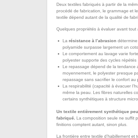
Deux textiles fabriqués à partir de la mê
procédé de fabrication, le grammage et les 
textile dépend autant de la qualité de fab
Quelques propriétés à évaluer avant tout
La
résistance à l’abrasion
détermine l
polyamide surpasse largement un coton 
Le comportement au lavage varie fortem
polyester supporte des cycles répétés
Le repassage dépend de la tendance au 
moyennement, le polyester presque pa
repassage sans sacrifier le confort au 
La respirabilité (capacité à évacuer l’
même la peau. Les fibres naturelles co
certains synthétiques à structure micr
Un textile entièrement synthétique peu
fabriqué.
La composition seule ne suffit pas
finitions comptent autant, sinon plus.
La frontière entre textile d’habillement e