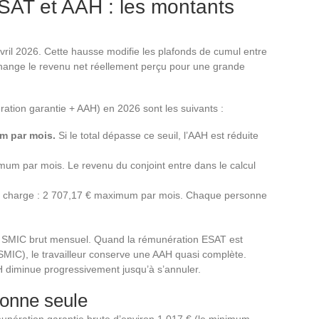
SAT et AAH : les montants
vril 2026. Cette hausse modifie les plafonds de cumul entre
change le revenu net réellement perçu pour une grande
tion garantie + AAH) en 2026 sont les suivants :
m par mois.
Si le total dépasse ce seuil, l’AAH est réduite
um par mois. Le revenu du conjoint entre dans le calcul
à charge : 2 707,17 € maximum par mois. Chaque personne
du SMIC brut mensuel. Quand la rémunération ESAT est
MIC), le travailleur conserve une AAH quasi complète.
H diminue progressivement jusqu’à s’annuler.
onne seule
unération garantie brute d’environ 1 017 € (le minimum