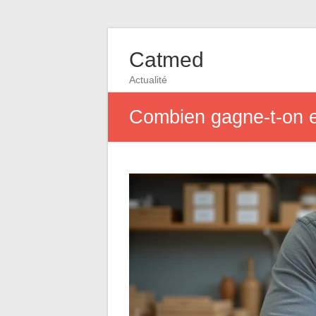
Catmed
Actualité
Combien gagne-t-on e