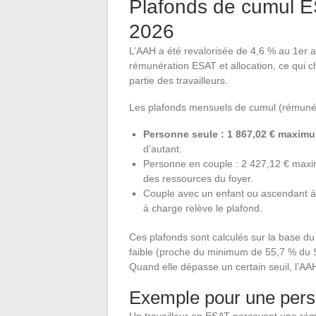
Plafonds de cumul E
2026
L’AAH a été revalorisée de 4,6 % au 1er a
rémunération ESAT et allocation, ce qui 
partie des travailleurs.
Les plafonds mensuels de cumul (rémunéra
Personne seule : 1 867,02 € maximu
d’autant.
Personne en couple : 2 427,12 € maxim
des ressources du foyer.
Couple avec un enfant ou ascendant 
à charge relève le plafond.
Ces plafonds sont calculés sur la base 
faible (proche du minimum de 55,7 % du S
Quand elle dépasse un certain seuil, l’AA
Exemple pour une pers
Un travailleur en ESAT percevant une rém